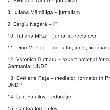
7. Svetlana Tătaru – jurnalism
8. Iuliana Mămăligă – jurnalism
9. Sergiu Negară – IT
10. Tatiana Mîrza – jurnalist freelancer
11. Dinu Manole – mediator, jurist, licenţiat î
12. Veronica Butnaru – expert naţional,forma
Germania, UNDP
13. Svetlana Rața – mediator, formator în P
UNDP
14. Lilia Panfilov – educație
15. Cantea Ion – elev